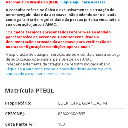
Aeronautico Brasileiro (RAB).
Clique aqui para acessar.
A consulta refere-se única e exclusivamente a situação de
aeronavegabilidade da aeronave, não podendo ser utilizada
como garantia de regularidade da pessoa jurídica vinculada a
sua operação junto à ANAC.
"Os dados técnicos apresentados referem-se ao modelo
padrão/básico de aeronave. Deve ser consultada a
documentação aprovada da aeronave para verificação de
outras configurações/condições operacionais."
A exploração de qualquer serviços aéreo é condicionada a outorga
de autorização operacional pela Diretoria da ANAC,
independentemente da categoria de registro indicada abaixo.
Clique aqui para consultar se o operador desta aeronave está
autorizado a explorar serviços aéreos
.
Matrícula PTEQL
Proprietário:
EDER JOFRE GUANDALINI
CPF/CNPJ:
056XXXXXX835
Cota Parte %:
100