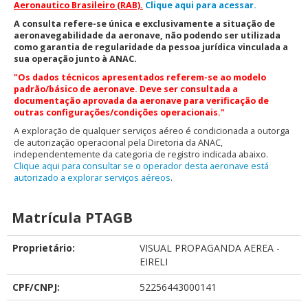
Aeronautico Brasileiro (RAB).
Clique aqui para acessar.
A consulta refere-se única e exclusivamente a situação de
aeronavegabilidade da aeronave, não podendo ser utilizada
como garantia de regularidade da pessoa jurídica vinculada a
sua operação junto à ANAC.
"Os dados técnicos apresentados referem-se ao modelo
padrão/básico de aeronave. Deve ser consultada a
documentação aprovada da aeronave para verificação de
outras configurações/condições operacionais."
A exploração de qualquer serviços aéreo é condicionada a outorga
de autorização operacional pela Diretoria da ANAC,
independentemente da categoria de registro indicada abaixo.
Clique aqui para consultar se o operador desta aeronave está
autorizado a explorar serviços aéreos
.
Matrícula PTAGB
Proprietário:
VISUAL PROPAGANDA AEREA -
EIRELI
CPF/CNPJ:
52256443000141