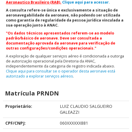
Aeronautico Brasileiro (RAB).
Clique aqui para acessar.
A consulta refere-se única e exclusivamente a situação de
aeronavegabilidade da aeronave, não podendo ser utilizada
como garantia de regularidade da pessoa jurídica vinculada a
sua operação junto à ANAC.
"Os dados técnicos apresentados referem-se ao modelo
padrão/básico de aeronave. Deve ser consultada a
documentação aprovada da aeronave para verificação de
outras configurações/condições operacionais."
A exploração de qualquer serviços aéreo é condicionada a outorga
de autorização operacional pela Diretoria da ANAC,
independentemente da categoria de registro indicada abaixo.
Clique aqui para consultar se o operador desta aeronave está
autorizado a explorar serviços aéreos
.
Matrícula PRNDN
Proprietário:
LUIZ CLAUDIO SALGUEIRO
GALEAZZI
CPF/CNPJ:
060XXXXXX881