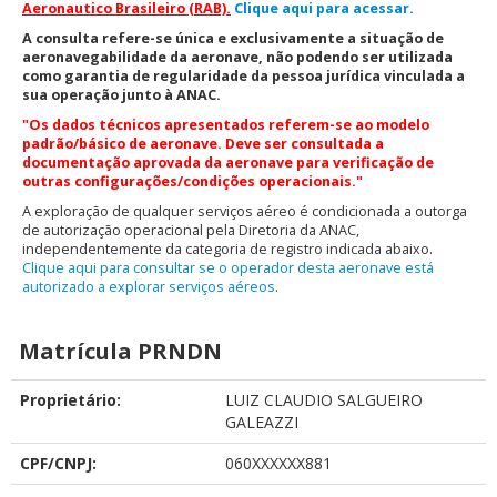
Aeronautico Brasileiro (RAB).
Clique aqui para acessar.
A consulta refere-se única e exclusivamente a situação de
aeronavegabilidade da aeronave, não podendo ser utilizada
como garantia de regularidade da pessoa jurídica vinculada a
sua operação junto à ANAC.
"Os dados técnicos apresentados referem-se ao modelo
padrão/básico de aeronave. Deve ser consultada a
documentação aprovada da aeronave para verificação de
outras configurações/condições operacionais."
A exploração de qualquer serviços aéreo é condicionada a outorga
de autorização operacional pela Diretoria da ANAC,
independentemente da categoria de registro indicada abaixo.
Clique aqui para consultar se o operador desta aeronave está
autorizado a explorar serviços aéreos
.
Matrícula PRNDN
Proprietário:
LUIZ CLAUDIO SALGUEIRO
GALEAZZI
CPF/CNPJ:
060XXXXXX881